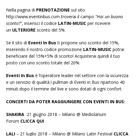
Nella pagina di
PRENOTAZIONE
sul sito
http://www.eventinbus.com troverai il campo
“Hai un buono
sconto?”
, inserisci il codice
LATIN-MUSIC
per ricevere
un
ULTERIORE
sconto del 5%.
Se il sito di
Eventi In Bus
ti propone uno sconto del 15%,
inserendo il nostro codice promozione
LATIN-MUSIC
potrai
beneficiare del 15%+5% di sconto! Acquisterai quindi il tuo
posto con uno sconto totale del 20%.
Eventi In Bus
è l’operatore leader nel settore con la sicurezza
e un servizio di qualità.I pullman di Eventi in Bus ripartono 40
minuti dopo il termine del live e sono dotati di ogni confort.
CONCERTI DA POTER RAGGIUNGERE CON EVENTI IN BUS:
SHAKIRA
21 giugno 2018 – Milano @ Mediolanum
Forum
CLICCA QUI
LALI
– 21 luglio 2018 – Milano @ Milano Latin Festival
CLICCA