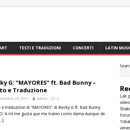
ART
TESTI E TRADUZIONI
CONCERTI
LATIN MUSI
Sear
ky G: “MAYORES” ft. Bad Bunny –
Re
to e Traduzione
Lali:
tember 20, 2017
admin
0
videoc
 e traduzione di “MAYORES” di Becky G ft. Bad Bunny
Shaki
O: A mí me gusta que me traten como dama Aunque de
Forum
…]
Triba
vener