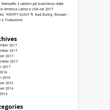
r Manuelle: il salsero più trasmesso dalle
 in America Latina e USA nel 2017
ko: “KRIPPY KUSH” ft. Bad Bunny, Rvssian –
o e Traduzione
chives
mber 2017
mber 2017
ber 2017
ember 2017
h 2017
2016
h 2016
ber 2015
ber 2014
2014
tegories