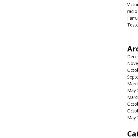
Victo
radio
Farru
Test
Ar
Dece
Nove
Octo
Sept
Marc
May 
Marc
Octo
Octo
May 
Ca